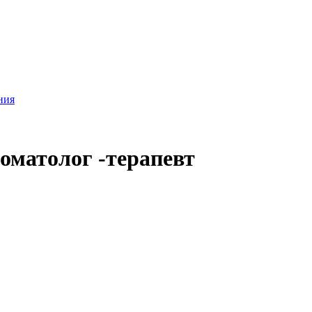
ния
оматолог -терапевт